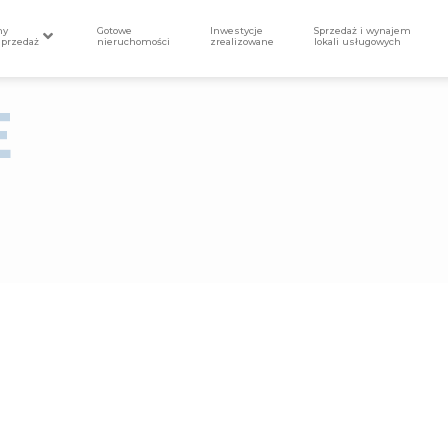
my
Gotowe
Inwestycje
Sprzedaż i wynajem
sprzedaż
nieruchomości
zrealizowane
lokali usługowych
E