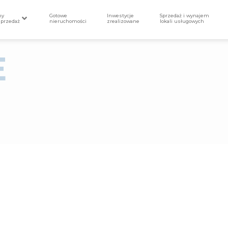
my
Gotowe
Inwestycje
Sprzedaż i wynajem
sprzedaż
nieruchomości
zrealizowane
lokali usługowych
E