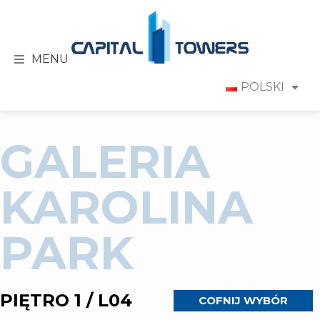
MENU
POLSKI
GALERIA
KAROLINA
PARK
PIĘTRO 1 / L04
COFNIJ WYBÓR