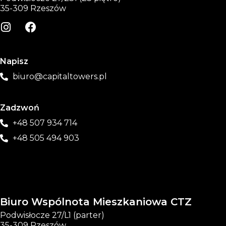
35-309 Rzeszów
Napisz
biuro@capitaltowers.pl
Zadzwoń
+48 507 934 714
+48 505 494 903
Biuro Wspólnota Mieszkaniowa CTZ
Podwisłocze 27/L1 (parter)
35-309 Rzeszów