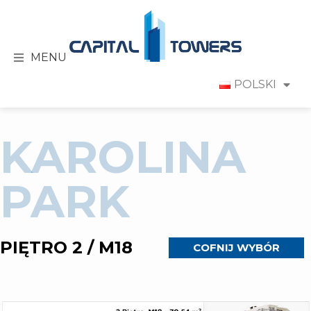
MENU
POLSKI
KAROLINA
PARK
PIĘTRO 2 / M18
COFNIJ WYBÓR