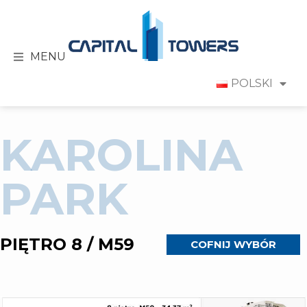
MENU
POLSKI
KAROLINA
PARK
PIĘTRO 8 / M59
COFNIJ WYBÓR