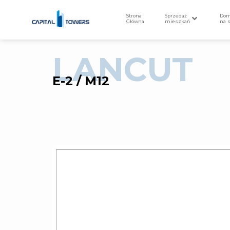
Strona
Sprzedaż
Do
Główna
mieszkań
na 
LANCUT
E-2 / M12