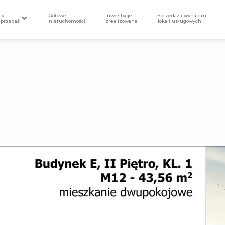
my
Gotowe
Inwestycje
Sprzedaż i wynajem
sprzedaż
nieruchomości
zrealizowane
lokali usługowych