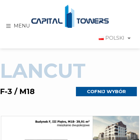
MENU
POLSKI
LANCUT
F-3 / M18
COFNIJ WYBÓR