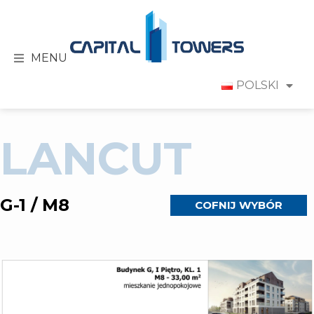
MENU
POLSKI
LANCUT
G-1 / M8
COFNIJ WYBÓR