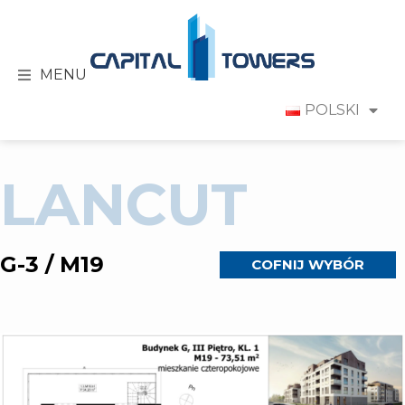
MENU
POLSKI
LANCUT
G-3 / M19
COFNIJ WYBÓR