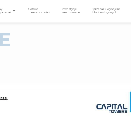
my
Gotowe
Inwestycje
Sprzedaż i wynajem
sprzedaż
nieruchomości
zrealizowane
lokali usługowych
E