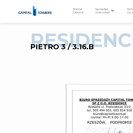
Strona
Sprzedaż
Do
Główna
mieszkań
na 
RESIDENC
PIETRO 3 / 3.16.B