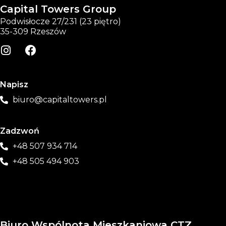
Capital Towers Group
Podwisłocze 27/231 (23 piętro)
35-309 Rzeszów
Napisz
biuro@capitaltowers.pl
Zadzwoń
+48 507 934 714
+48 505 494 903
Biuro Wspólnota Mieszkaniowa CTZ