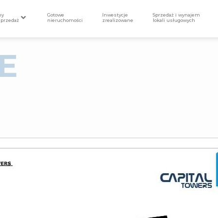
my
Gotowe
Inwestycje
Sprzedaż i wynajem
sprzedaż
nieruchomości
zrealizowane
lokali usługowych
E