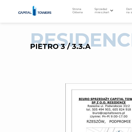
Strona
Sprzedaż
Do
Główna
mieszkań
na 
RESIDENC
PIETRO 3 / 3.3.A