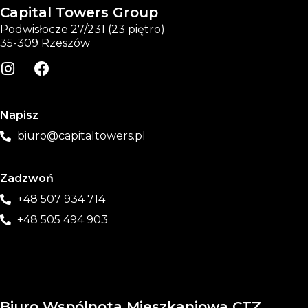
Capital Towers Group
Podwisłocze 27/231 (23 piętro)
35-309 Rzeszów
Napisz
biuro@capitaltowers.pl
Zadzwoń
+48 507 934 714
+48 505 494 903
Biuro Wspólnota Mieszkaniowa CTZ