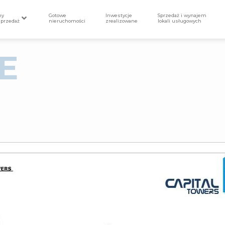
my
Gotowe
Inwestycje
Sprzedaż i wynajem
sprzedaż
nieruchomości
zrealizowane
lokali usługowych
E