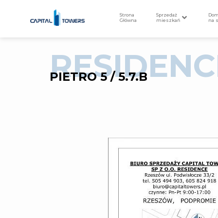
Strona
Sprzedaż
Do
Główna
mieszkań
na 
RESIDENC
PIETRO 5 / 5.7.B