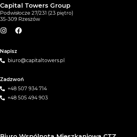
Capital Towers Group
Podwisłocze 27/231 (23 piętro)
35-309 Rzeszów
Napisz
biuro@capitaltowers.pl
Zadzwoń
+48 507 934 714
+48 505 494 903
Biuro Wspólnota Mieszkaniowa CTZ