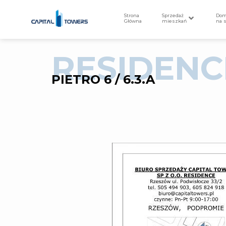
Strona
Sprzedaż
Do
Główna
mieszkań
na 
RESIDENC
PIETRO 6 / 6.3.A