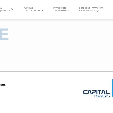
my
Gotowe
Inwestycje
Sprzedaż i wynajem
sprzedaż
nieruchomości
zrealizowane
lokali usługowych
E