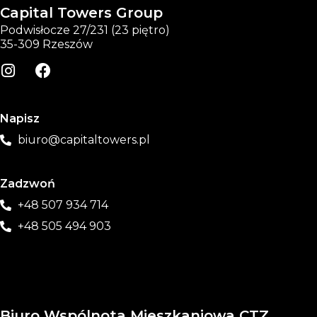
Capital Towers Group
Podwisłocze 27/231 (23 piętro)
35-309 Rzeszów
Napisz
biuro@capitaltowers.pl
Zadzwoń
+48 507 934 714
+48 505 494 903
Biuro Wspólnota Mieszkaniowa CTZ