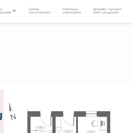
my
Gotowe
Inwestycje
Sprzedaż i wynajem
sprzedaż
nieruchomości
zrealizowane
lokali usługowych