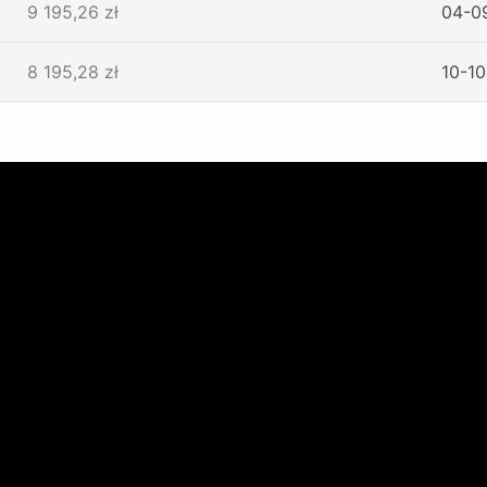
9 195,26 zł
04-0
8 195,28 zł
10-1