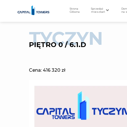
Strona
Sprzedaż
Do
Główna
mieszkań
na 
TYCZYN
PIĘTRO 0 / 6.1.D
Cena:
416 320 zł