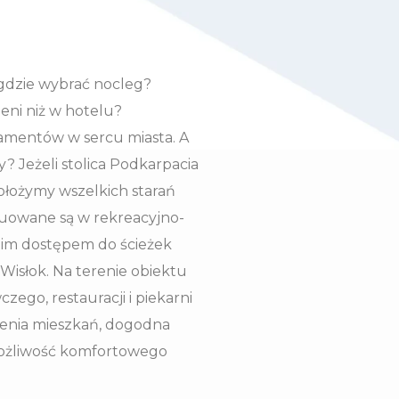
 gdzie wybrać nocleg?
eni niż w hotelu?
amentów w sercu miasta. A
? Jeżeli stolica Podkarpacia
ołożymy wszelkich starań
tuowane są w rekreacyjno-
nim dostępem do ścieżek
isłok. Na terenie obiektu
ego, restauracji i piekarni
zenia mieszkań, dogodna
 możliwość komfortowego