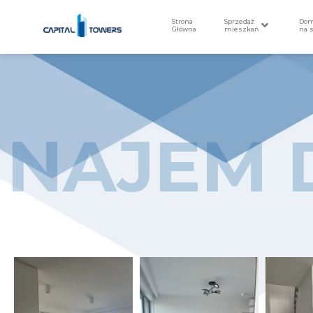
Strona
Sprzedaż
Do
Główna
mieszkań
na 
NAJEM