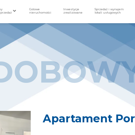
my
Gotowe
Inwestycje
Sprzedaż i wynajem
sprzedaż
nieruchomości
zrealizowane
lokali usługowych
 DOBOW
Apartament Por